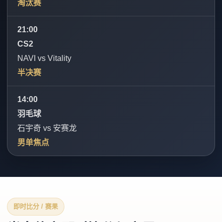
淘汰赛
21:00
CS2
NAVI vs Vitality
半决赛
14:00
羽毛球
石宇奇 vs 安赛龙
男单焦点
即时比分 / 赛果