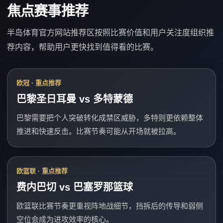
焦点赛事推荐
半岛体育官方网站推荐区按照比赛价值和用户关注度组织推
荐内容，帮助用户更快找到值得看的比赛。
欧冠 · 重点推荐
巴黎圣日耳曼 vs 多特蒙德
巴黎需要把个人突破转化成禁区威胁，多特则更依赖整体
推进和快速反击。比赛节奏可能从开场就被拉高。
欧篮联 · 重点推荐
费内巴切 vs 巴塞罗那篮球
欧篮联比赛节奏更重视阵地战细节，挡拆后的传导和弱侧
空位会成为进攻效率的核心。