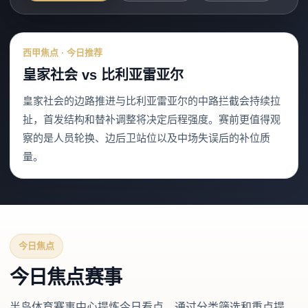
西甲焦点 · 今日推荐
皇家社会 vs 比利亚雷亚尔
皇家社会的边路推进与比利亚雷亚尔的中路拦截会持续拉
扯，首发结构和替补调整将决定后程强度。赛前更值得观
察的是人员轮换、边后卫站位以及中场失误后的补位质
量。
今日焦点
今日焦点赛事
半岛体育赛事中心提炼今日看点，通过分类筛选和重点提