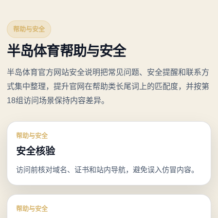
帮助与安全
半岛体育帮助与安全
半岛体育官方网站安全说明把常见问题、安全提醒和联系方
式集中整理，提升官网在帮助类长尾词上的匹配度，并按第
18组访问场景保持内容差异。
帮助与安全
安全核验
访问前核对域名、证书和站内导航，避免误入仿冒内容。
帮助与安全