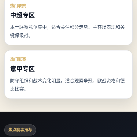
热门联赛
中超专区
本土联赛竞争集中，适合关注积分走势、主客场表现和关
键保级战。
热门联赛
意甲专区
防守组织和战术变化明显，适合观察争冠、欧战资格和德
比比赛。
焦点赛事推荐