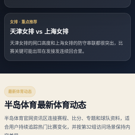
女排 · 重点推荐
天津女排 vs 上海女排
天津女排的网口高度和上海女排的防守串联都很突出，比
赛关键可能出现在发接发连续回合里。
最新体育动态
半岛体育最新体育动态
半岛体育官网资讯区连接赛程、比分、专题和球队资料，适
合用户持续追踪热门比赛变化，并按第32组访问场景保持内