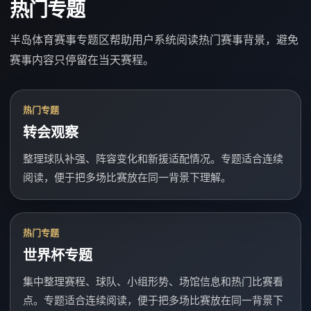
热门专题
半岛体育赛事专题区帮助用户系统阅读热门赛事背景，避免
赛事内容只停留在当天赛程。
热门专题
转会观察
整理球队补强、阵容变化和新援适配情况。专题适合连续
阅读，便于把多场比赛放在同一背景下理解。
热门专题
世界杯专题
集中整理赛程、球队、小组形势、场馆信息和热门比赛看
点。专题适合连续阅读，便于把多场比赛放在同一背景下