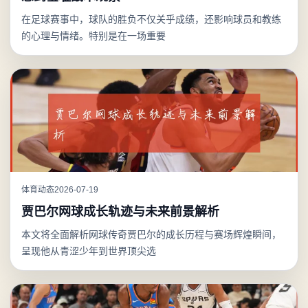
在足球赛事中，球队的胜负不仅关乎成绩，还影响球员和教练
的心理与情绪。特别是在一场重要
体育动态
2026-07-19
贾巴尔网球成长轨迹与未来前景解析
本文将全面解析网球传奇贾巴尔的成长历程与赛场辉煌瞬间，
呈现他从青涩少年到世界顶尖选