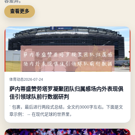
容差异。
查看更多
体育动态
2026-07-24
萨内蒂盛赞劳塔罗凝聚团队归属感场内外表现俱
佳引领球队前行数据研判
` 包裹，最后进行两段式总结，全文约3000字左右。下面是文
章示例： -- 在现代足球的世界里，