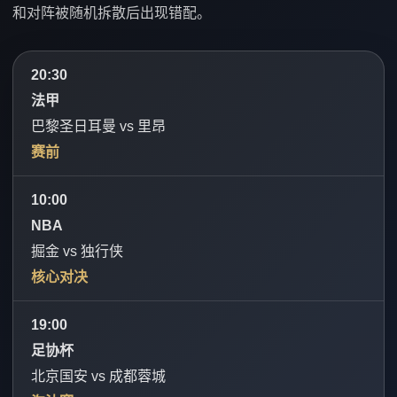
和对阵被随机拆散后出现错配。
20:30
法甲
巴黎圣日耳曼 vs 里昂
赛前
10:00
NBA
掘金 vs 独行侠
核心对决
19:00
足协杯
北京国安 vs 成都蓉城