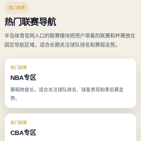
热门联赛
热门联赛导航
半岛体育官网入口的联赛模块把用户常看的联赛和杯赛放在
固定导航区域，适合长期关注球队排名和赛程走势。
热门联赛
NBA专区
赛程跨度长，适合关注球队排名、球星表现和季后赛走
势。
热门联赛
CBA专区