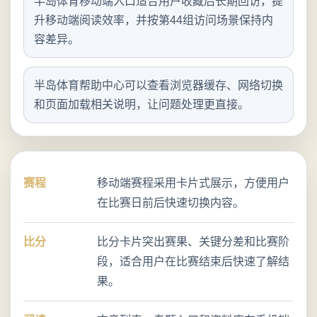
半岛体育移动端入口适合用户收藏后长期回访，提
升移动端阅读效率，并按第44组访问场景保持内
容差异。
半岛体育帮助中心可以查看浏览器缓存、网络切换
和页面加载相关说明，让问题处理更直接。
赛程
移动端赛程采用卡片式展示，方便用户
在比赛日前后快速切换内容。
比分
比分卡片突出赛果、关键分差和比赛阶
段，适合用户在比赛结束后快速了解结
果。