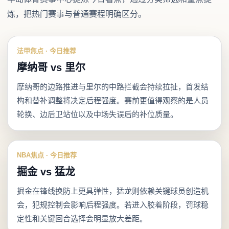
炼，把热门赛事与普通赛程明确区分。
法甲焦点 · 今日推荐
摩纳哥 vs 里尔
摩纳哥的边路推进与里尔的中路拦截会持续拉扯，首发结
构和替补调整将决定后程强度。赛前更值得观察的是人员
轮换、边后卫站位以及中场失误后的补位质量。
NBA焦点 · 今日推荐
掘金 vs 猛龙
掘金在锋线换防上更具弹性，猛龙则依赖关键球员创造机
会，犯规控制会影响后程强度。若进入胶着阶段，罚球稳
定性和关键回合选择会明显放大差距。